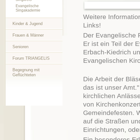
Evangelische
Singakademie
Weitere Informatio
Kinder & Jugend
Links!
Der Evangelische 
Frauen & Männer
Er ist ein Teil der
Senioren
Erbach-Kiedrich u
Forum TRIANGELIS
Evangelischen Kir
Begegnung mit
Geflüchteten
Die Arbeit der Bläs
das ist unser Amt
kirchlichen Anläss
von Kirchenkonzert
Gemeindefesten. W
auf die Straßen un
Einrichtungen, ode
Ein besonderes Erl