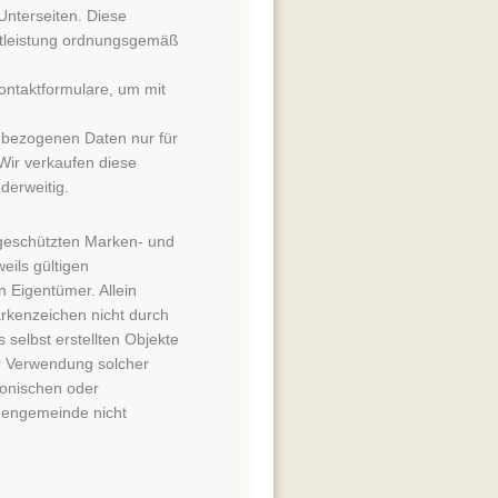
nterseiten. Diese
tleistung ordnungsgemäß
ntaktformulare, um mit
nbezogenen Daten nur für
Wir verkaufen diese
derweitig.
 geschützten Marken- und
ils gültigen
 Eigentümer. Allein
rkenzeichen nicht durch
s selbst erstellten Objekte
der Verwendung solcher
ronischen oder
hengemeinde nicht