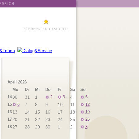
STERNPATEN GESUCHT!
April 2026
Mo
Di
Mi
Do
Fr
Sa
So
14
30
31
1
2
3
4
5
15
6
7
8
9
10
11
12
16
13
14
15
16
17
18
19
17
20
21
22
23
24
25
26
18
27
28
29
30
1
2
3