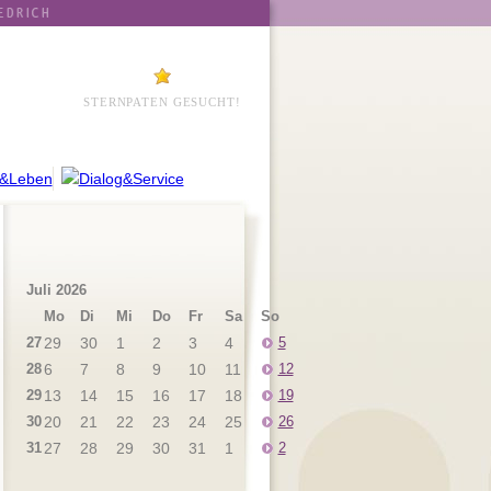
STERNPATEN GESUCHT!
Juli 2026
Mo
Di
Mi
Do
Fr
Sa
So
27
29
30
1
2
3
4
5
28
6
7
8
9
10
11
12
29
13
14
15
16
17
18
19
30
20
21
22
23
24
25
26
31
27
28
29
30
31
1
2