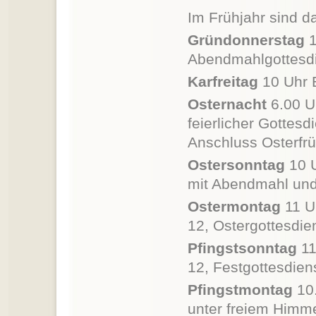
Im Frühjahr sind d
Gründonnerstag
1
Abendmahlgottesd
Karfreitag
10 Uhr E
Osternacht
6.00 Uh
feierlicher Gottes
Anschluss Osterfr
Ostersonntag
10 U
mit Abendmahl un
Ostermontag
11 Uh
12, Ostergottesdie
Pfingstsonntag
11
12, Festgottesdien
Pfingst
montag
10.
unter freiem Himme