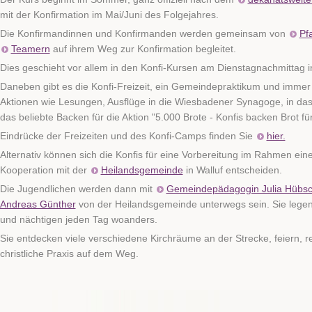
mit der Konfirmation im Mai/Juni des Folgejahres.
Die Konfirmandinnen und Konfirmanden werden gemeinsam von
Pf
Teamern
auf ihrem Weg zur Konfirmation begleitet.
Dies geschieht vor allem in den Konfi-Kursen am Dienstagnachmittag in 
Daneben gibt es die Konfi-Freizeit, ein Gemeindepraktikum und imme
Aktionen wie Lesungen, Ausflüge in die Wiesbadener Synagoge, in da
das beliebte Backen für die Aktion "5.000 Brote - Konfis backen Brot für
Eindrücke der Freizeiten und des Konfi-Camps finden Sie
hier.
Alternativ können sich die Konfis für eine Vorbereitung im Rahmen einer 
Kooperation mit der
Heilandsgemeinde
in Walluf entscheiden.
Die Jugendlichen werden dann mit
Gemeindepädagogin Julia Hübsc
Andreas Günther
von der Heilandsgemeinde unterwegs sein. Sie lege
und nächtigen jeden Tag woanders.
Sie entdecken viele verschiedene Kirchräume an der Strecke, feiern, re
christliche Praxis auf dem Weg.