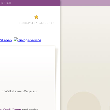
STERNPATEN GESUCHT!
in Walluf zwei Wege zur
r.
en Konfi-Camp
und endet