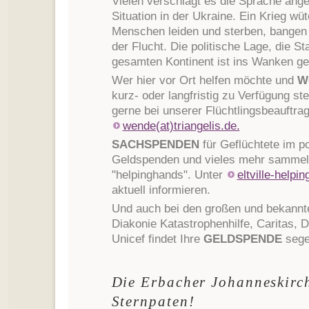
Vielen verschlägt es die Sprache ange
Situation in der Ukraine. Ein Krieg wüt
Menschen leiden und sterben, bangen 
der Flucht. Die politische Lage, die St
gesamten Kontinent ist ins Wanken ge
Wer hier vor Ort helfen möchte und
W
kurz- oder langfristig zu Verfügung st
gerne bei unserer Flüchtlingsbeauftra
wende(at)triangelis.de.
SACHSPENDEN
für Geflüchtete im p
Geldspenden und vieles mehr sammelt d
"helpinghands". Unter
eltville-helpi
aktuell informieren.
Und auch bei den großen und bekannte
Diakonie Katastrophenhilfe, Caritas,
Unicef findet Ihre
GELDSPENDE
sege
Die Erbacher Johanneskirc
Sternpaten!